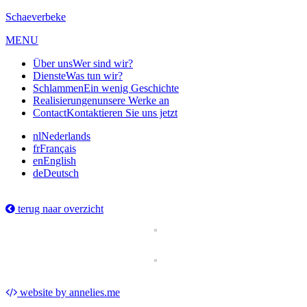
Schaeverbeke
MENU
Über uns
Wer sind wir?
Dienste
Was tun wir?
Schlammen
Ein wenig Geschichte
Realisierungen
unsere Werke an
Contact
Kontaktieren Sie uns jetzt
nl
Nederlands
fr
Français
en
English
de
Deutsch
terug naar overzicht
website by annelies.me