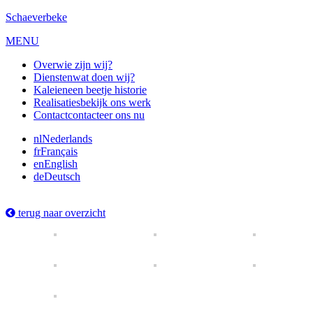
Schaeverbeke
MENU
Over
wie zijn wij?
Diensten
wat doen wij?
Kaleien
een beetje historie
Realisaties
bekijk ons werk
Contact
contacteer ons nu
nl
Nederlands
fr
Français
en
English
de
Deutsch
terug naar overzicht